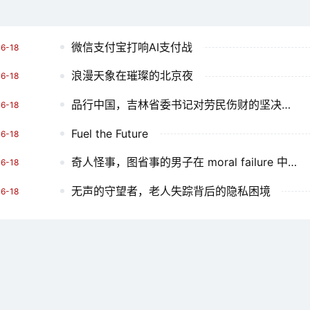
微信支付宝打响AI支付战
6-18
浪漫天象在璀璨的北京夜
6-18
品行中国，吉林省委书记对劳民伤财的坚决态度
6-18
Fuel the Future
6-18
奇人怪事，图省事的男子在 moral failure 中迷失了自我
6-18
无声的守望者，老人失踪背后的隐私困境
6-18