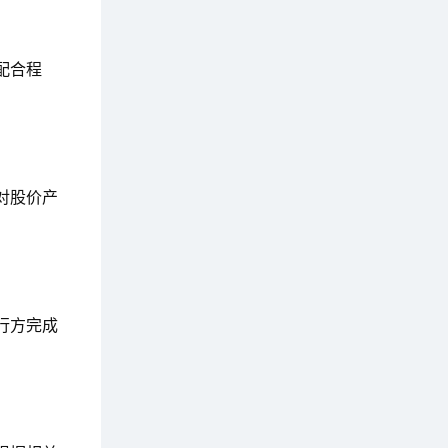
配合程
对股价产
行方完成