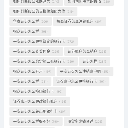
如何判断股票涨跌趋势
如何判断股票的价值
(240)
(228)
如何判断股票的支撑位和阻力位
(219)
华泰证券怎么样
招商证券怎么注销账户
(206)
(207)
招商证券怎么样
(198)
平安证券怎么更换绑定的银行卡
(272)
平安证券怎么查看佣金
证券账户怎么销户
(269)
(258)
平安证券怎么绑定第二张银行卡
证券怎样
(259)
(284)
招商证券怎么开户
平安证券怎么注销账户啊
(197)
(253)
平安证券怎么样
证券账户怎么更换银行卡
(281)
(197)
招商证券怎么换绑银行卡
(192)
证券账户怎么更改银行账户
(193)
平安证券怎么转出到银行卡
(207)
平安证券怎么样好不好
期货多少钱合适
(190)
(202)