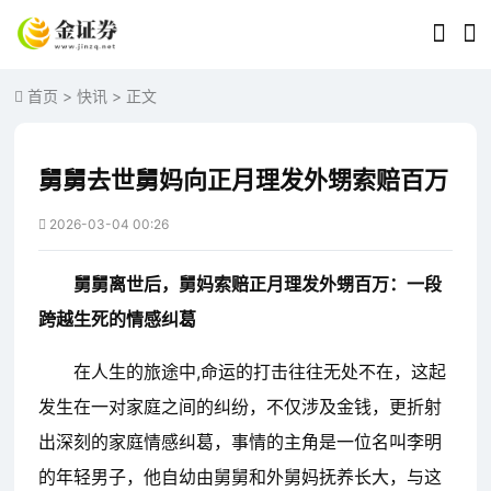
首页
>
快讯
> 正文
舅舅去世舅妈向正月理发外甥索赔百万
2026-03-04 00:26
舅舅离世后，舅妈索赔正月理发外甥百万：一段
跨越生死的情感纠葛
在人生的旅途中,命运的打击往往无处不在，这起
发生在一对家庭之间的纠纷，不仅涉及金钱，更折射
出深刻的家庭情感纠葛，事情的主角是一位名叫李明
的年轻男子，他自幼由舅舅和外舅妈抚养长大，与这