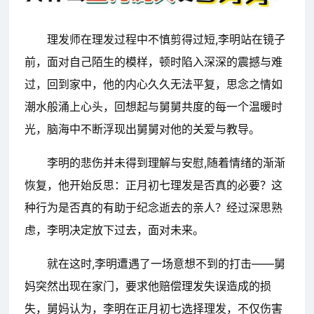
理发师在理发过程中不慎剪得过短,李明站在镜子
前，面对自己陌生的模样，顿时陷入深深的震撼与难
过，回到家中，他的内心久久无法平复，思念之情如
潮水般涌上心头，回想起与舅舅共度的每一个温暖时
光，脑海中不断浮现出舅舅对他的关爱与教导。
李明的悲伤并未得到理解与安慰,随着情绪的渐渐
恢复，他开始反思：正月初七理发是否真的必要？这
种行为是否真的有助于纪念逝去的亲人？经过深思熟
虑，李明决定放下过去，面对未来。
就在这时,李明遭遇了一场意想不到的打击——舅
妈突然出现在家门，要求他赔偿理发失误造成的损
失，舅妈认为，李明在正月初七选择理发，不仅伤害