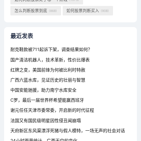
怎么判断股票到底
如何股票判断买入
(868)
(908)
最近发表
耐克鞋款被711起诉下架，调查结果如何？
国产清洁机器人，技术革新，性价比爆表
红牌之变，美国前锋为何被比利时特赦
广西六蓝水库，见证历史的壮丽与智慧
中国安能驰援，助力南宁水库安全
C罗，最后一届世界杯希望能赢西班牙
谢元任任天津市委常委，开启新的时代征程
法国又有国民级明星因性侵丑闻崩塌
天府新区东风渠漂浮死猪与假人模特，一场无声的社会对话
24小时雨量统计，广西天空的变化