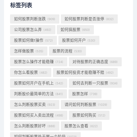
标签列表
如何股票判断涨跌
如何股票判断是否涨停
(909)
(832)
公司股票怎么弄
如何搞股票
(492)
(650)
股票如何做t操作
股票如何开户
(572)
(530)
怎样做股票
股票的流程
(535)
(530)
股票怎么操作才能稳赚
对待股票的正确态度
(724)
(689)
你怎么看股票
股票如何投资才能稳赚不赔
(482)
(492)
股票如何开户在手机上
如何去判断一只股票
(542)
(934)
判断股价最简单的方法
股票怎样
(841)
(739)
怎么判断股票买卖
请问如何判断股票
(923)
(1029)
股票如何买入卖出流程
股票如何购买
(498)
(512)
怎么判断股票好坏
股票怎么查看
(888)
(622)
如何判断股票处于哪一个阶段
(1073)