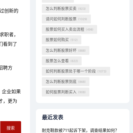
怎么判断股票买卖
(923)
过创新的
请问如何判断股票
(1029)
股票如何买入卖出流程
(498)
求职者，
股票如何购买
(512)
们看到了
怎么判断股票好坏
(888)
股票怎么查看
(622)
招聘方
如何判断股票处于哪一个阶段
(1073)
怎么判断股票到底
(868)
，企业如果
如何股票判断买入
(908)
才，更为
最近发表
搜索
耐克鞋款被711起诉下架，调查结果如何？