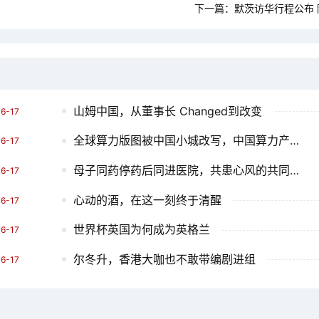
下一篇：
默茨访华行程公布
山姆中国，从董事长 Changed到改变
6-17
全球算力版图被中国小城改写，中国算力产业的全球重塑
6-17
母子同药停药后同进医院，共患心风的共同故事
6-17
心动的酒，在这一刻终于清醒
6-17
世界杯英国为何成为英格兰
6-17
尔冬升，香港大咖也不敢带编剧进组
6-17