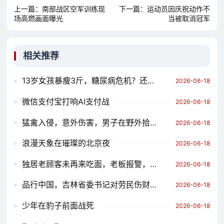
上一篇：
南部战区空军训练现
下一篇：
运动员因庆祝动作不
场高燃画面曝光
当被取消冠军
相关推荐
13岁女孩暴瘦3斤，糖尿病危机？还是一个未雨之滴？
2026-06-18
微信支付宝打响AI支付战
2026-06-18
猛禽入侵，意外伤害，男子在野外拾菌时的不幸经历
2026-06-18
浪漫天象在璀璨的北京夜
2026-06-18
独居老顾客未再来吃面，老板报警，守护老街的温情
2026-06-18
品行中国，吉林省委书记对劳民伤财的坚决态度
2026-06-18
少年在豹子前面战死
2026-06-18