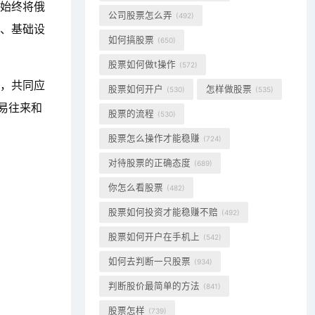
国始终将俄
公司股票怎么弄
(492)
业、基础设
如何搞股票
(650)
股票如何做t操作
(572)
手，共同应
股票如何开户
怎样做股票
(530)
(535)
易往来和
股票的流程
(530)
股票怎么操作才能稳赚
(724)
对待股票的正确态度
(689)
你怎么看股票
(482)
股票如何投资才能稳赚不赔
(492)
股票如何开户在手机上
(542)
如何去判断一只股票
(934)
判断股价最简单的方法
(841)
股票怎样
(739)