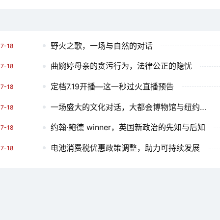
野火之歌，一场与自然的对话
7-18
曲婉婷母亲的贪污行为，法律公正的隐忧
7-18
定档7.19开播—这一秒过火直播预告
7-18
一场盛大的文化对话，大都会博物馆与纽约的百搭文化
7-18
约翰·鲍德 winner，英国新政治的先知与后知
7-18
电池消费税优惠政策调整，助力可持续发展
7-18