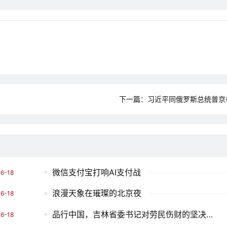
下一篇：
习近平同俄罗斯总统普京
微信支付宝打响AI支付战
6-18
浪漫天象在璀璨的北京夜
6-18
品行中国，吉林省委书记对劳民伤财的坚决态度
6-18