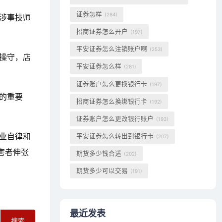
证券怎样
(284)
涉事技师
招商证券怎么开户
(197)
平安证券怎么注销账户啊
(253)
操守，店
平安证券怎么样
(281)
证券账户怎么更换银行卡
(197)
的重要
招商证券怎么换绑银行卡
(192)
证券账户怎么更改银行账户
(193)
业自律和
平安证券怎么转出到银行卡
(207)
害者伸张
期货多少钱合适
(202)
期货多少可以交易
(191)
最近发表
搜索