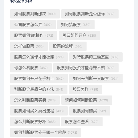
标签列表
如何股票判断涨跌
如何股票判断是否涨停
(909)
(832)
公司股票怎么弄
如何搞股票
(492)
(650)
股票如何做t操作
股票如何开户
(572)
(530)
怎样做股票
股票的流程
(535)
(530)
股票怎么操作才能稳赚
对待股票的正确态度
(724)
(689)
你怎么看股票
股票如何投资才能稳赚不赔
(482)
(492)
股票如何开户在手机上
如何去判断一只股票
(542)
(934)
判断股价最简单的方法
股票怎样
(841)
(739)
怎么判断股票买卖
请问如何判断股票
(923)
(1029)
股票如何买入卖出流程
股票如何购买
(498)
(512)
怎么判断股票好坏
股票怎么查看
(888)
(622)
如何判断股票处于哪一个阶段
(1073)