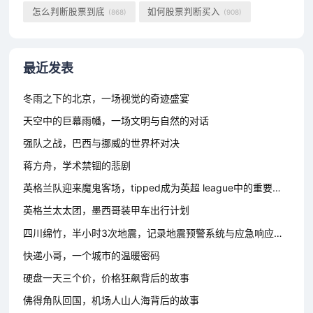
怎么判断股票到底
如何股票判断买入
(868)
(908)
最近发表
冬雨之下的北京，一场视觉的奇迹盛宴
天空中的巨幕雨幡，一场文明与自然的对话
强队之战，巴西与挪威的世界杯对决
蒋方舟，学术禁锢的悲剧
英格兰队迎来魔鬼客场，tipped成为英超 league中的重要角色
英格兰太太团，墨西哥装甲车出行计划
四川绵竹，半小时3次地震，记录地震预警系统与应急响应的较量
快递小哥，一个城市的温暖密码
硬盘一天三个价，价格狂飙背后的故事
佛得角队回国，机场人山人海背后的故事