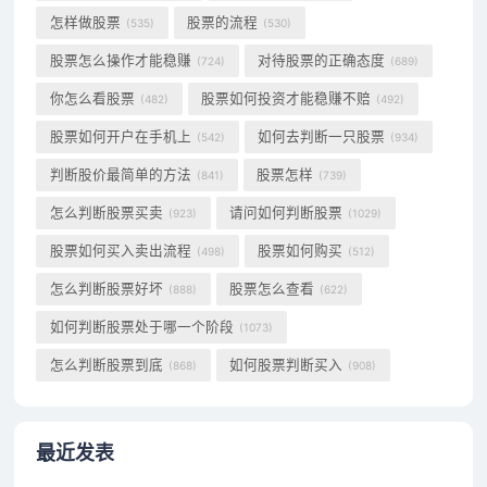
怎样做股票
股票的流程
(535)
(530)
股票怎么操作才能稳赚
对待股票的正确态度
(724)
(689)
你怎么看股票
股票如何投资才能稳赚不赔
(482)
(492)
股票如何开户在手机上
如何去判断一只股票
(542)
(934)
判断股价最简单的方法
股票怎样
(841)
(739)
怎么判断股票买卖
请问如何判断股票
(923)
(1029)
股票如何买入卖出流程
股票如何购买
(498)
(512)
怎么判断股票好坏
股票怎么查看
(888)
(622)
如何判断股票处于哪一个阶段
(1073)
怎么判断股票到底
如何股票判断买入
(868)
(908)
最近发表