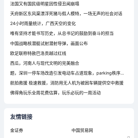
法国又有国民级明星因性侵丑闻崩塌
天府新区东风渠漂浮死猪与假人模特，一场无声的社会对话
24小时雨量统计，广西天空的变化
唯有坚持才能书写历史，从总书记的鼓励到奋斗的担当
中国战略核潜艇试射潜射导弹，画面公布
欧足联称特赦巴洛贡越过红线
西瓜，河南人与现代文明的完美融合
题，深圳一停车场改造引发电动车占道现象，parking秩序重构的挑战与思考
航拍救援 极速救援，消防用无人机为被困车辆提供空中救援
佛得角玩乐全周花费估算，玩乐必玩的一周活动
友情链接
金证券
中国贸易网