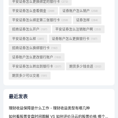
平安证券怎么更换绑定的银行卡
(272)
平安证券怎么查看佣金
证券账户怎么销户
(269)
(258)
平安证券怎么绑定第二张银行卡
证券怎样
(259)
(284)
招商证券怎么开户
平安证券怎么注销账户啊
(197)
(253)
平安证券怎么样
证券账户怎么更换银行卡
(281)
(197)
招商证券怎么换绑银行卡
(192)
证券账户怎么更改银行账户
(193)
平安证券怎么转出到银行卡
期货多少钱合适
(207)
(202)
期货多少可以交易
(191)
最近发表
理财收益保障是什么工作 - 理财收益类型有哪几种
如何看股票变盘时间图解 VS 如何评价马云的股票价格 哪个对你更有用？